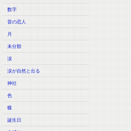
数字
昔の恋人
月
未分類
涙
涙が自然と出る
神社
色
蝶
誕生日